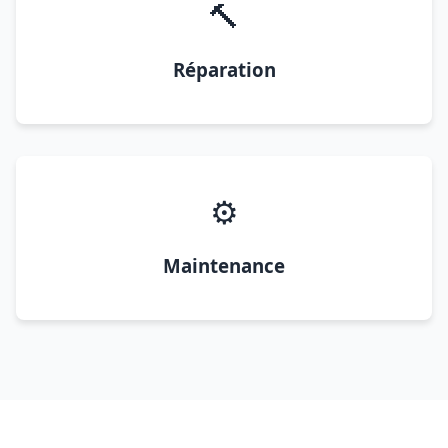
🔨
Réparation
⚙️
Maintenance