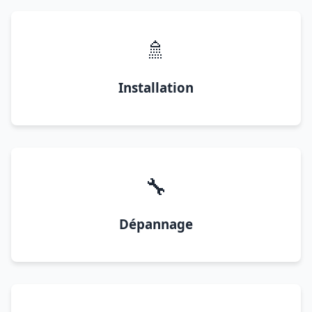
🚿
Installation
🔧
Dépannage