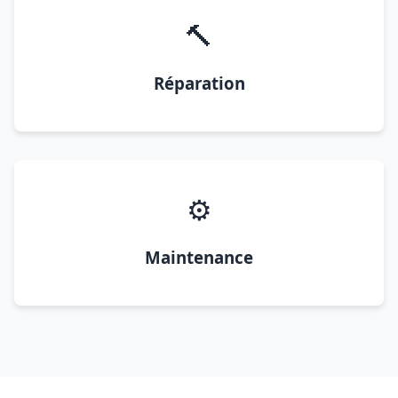
🔨
Réparation
⚙️
Maintenance