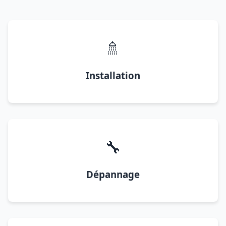
🚿
Installation
🔧
Dépannage