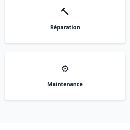
🔨
Réparation
⚙️
Maintenance