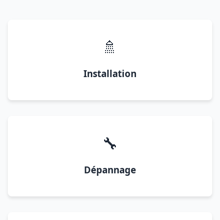
🚿
Installation
🔧
Dépannage