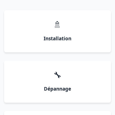
🚿
Installation
🔧
Dépannage