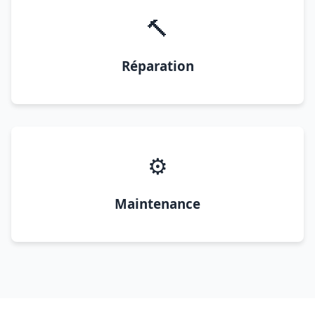
🔨
Réparation
⚙️
Maintenance