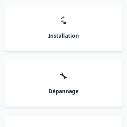
🚿
Installation
🔧
Dépannage