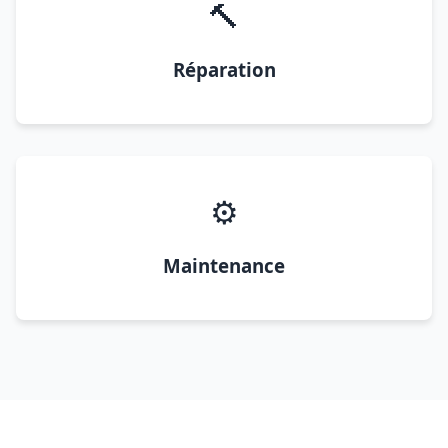
🔨
Réparation
⚙️
Maintenance