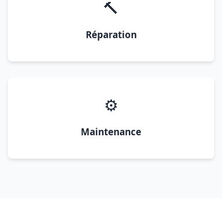
🔨
Réparation
⚙️
Maintenance