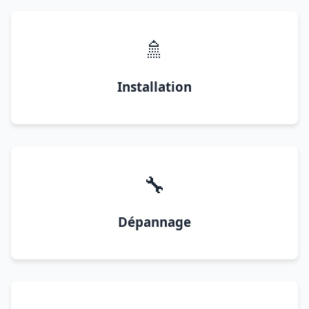
🚿
Installation
🔧
Dépannage