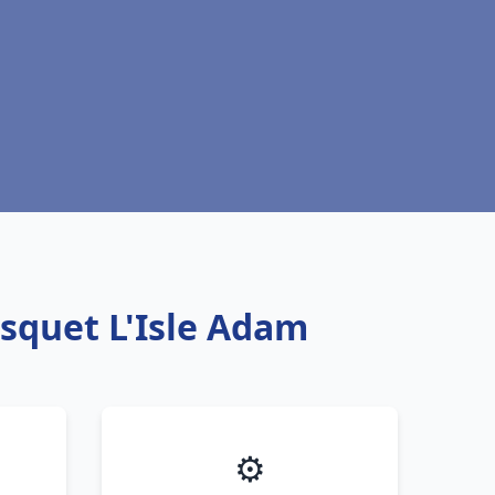
isquet L'Isle Adam
⚙️