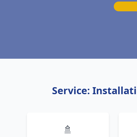
Service: Installa
🚿