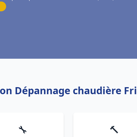
tion Dépannage chaudière Fr
🔧
🔨