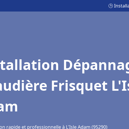
🕒 Instal
stallation Dépanna
udière Frisquet L'I
am
on rapide et professionnelle à L'Isle Adam (95290)