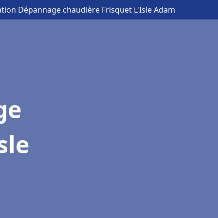
lation Dépannage chaudière Frisquet L'Isle Adam
ge
sle