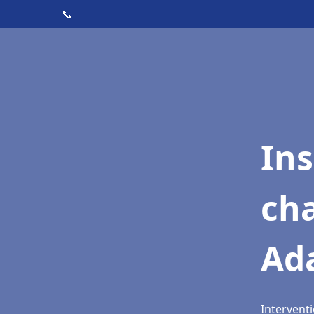
📞
In
cha
Ad
Interventi