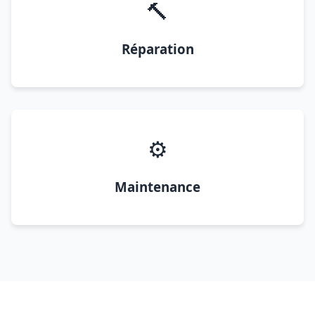
🔨
Réparation
⚙️
Maintenance