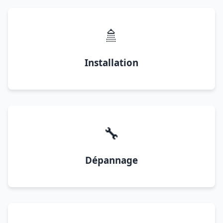
🚿
Installation
🔧
Dépannage