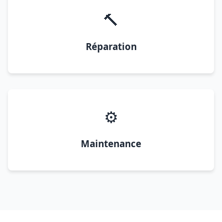
🔨
Réparation
⚙️
Maintenance