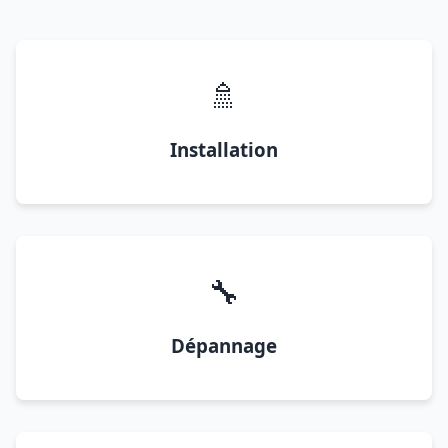
🚿
Installation
🔧
Dépannage