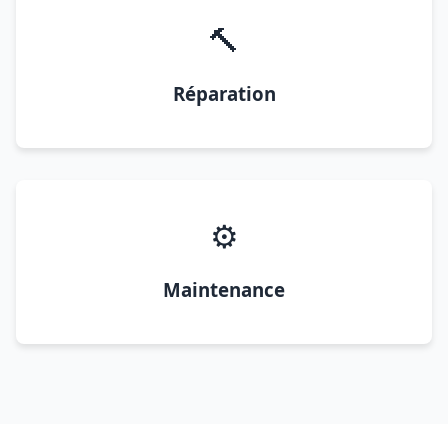
🔨
Réparation
⚙️
Maintenance