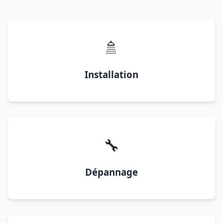
🚿
Installation
🔧
Dépannage