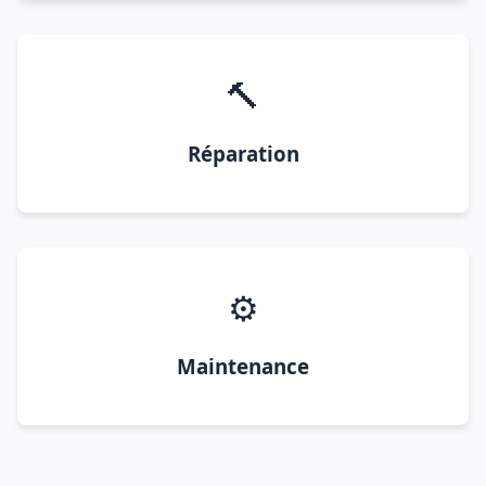
🔨
Réparation
⚙️
Maintenance