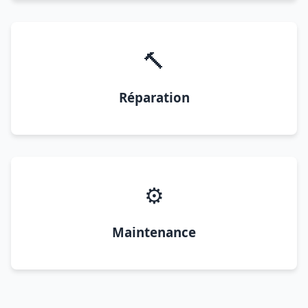
🔨
Réparation
⚙️
Maintenance