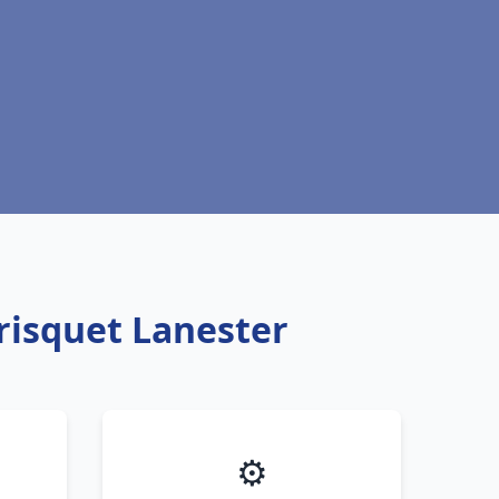
risquet Lanester
⚙️