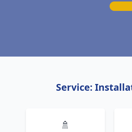
Service: Instal
🚿