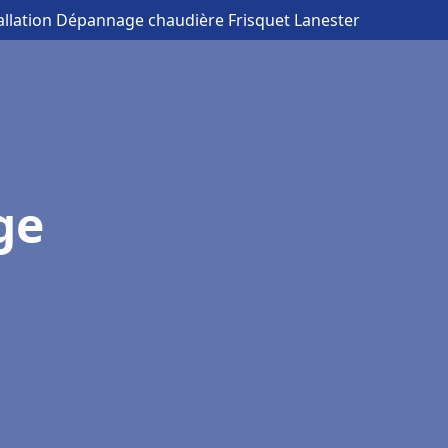
tallation Dépannage chaudière Frisquet Lanester
ge