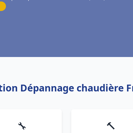
lation Dépannage chaudière F
🔧
🔨