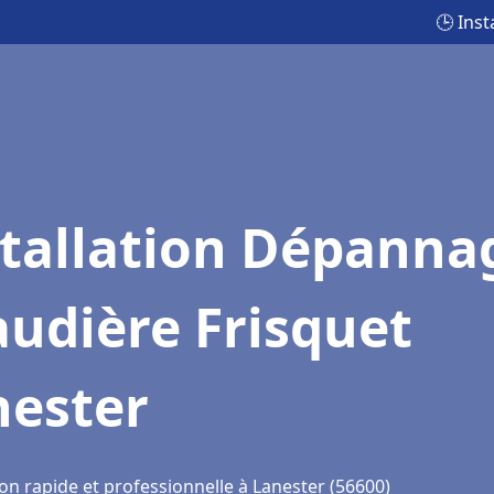
🕒 Ins
stallation Dépanna
udière Frisquet
nester
on rapide et professionnelle à Lanester (56600)