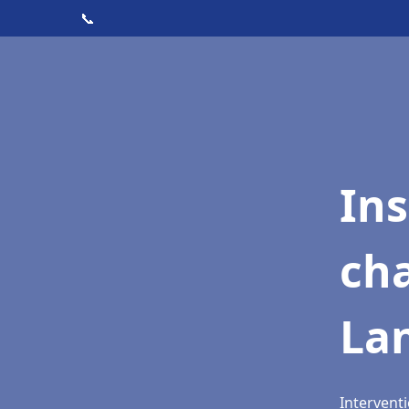
📞
In
cha
La
Interventi