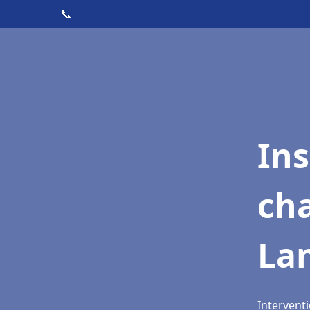
📞
In
cha
La
Intervent