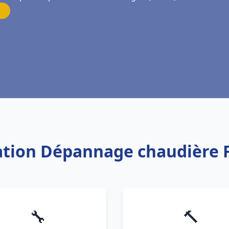
llation Dépannage chaudière 
🔧
🔨