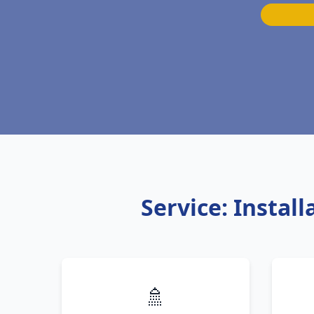
Service: Insta
🚿