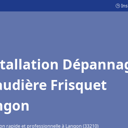
🕒 In
stallation Dépanna
udière Frisquet
ngon
ion rapide et professionnelle à Langon (33210)