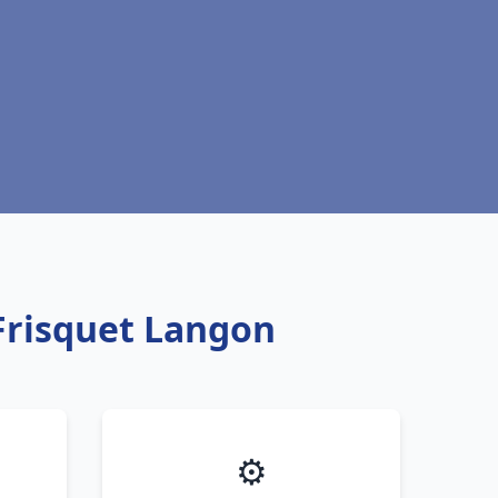
Frisquet Langon
⚙️