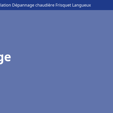
allation Dépannage chaudière Frisquet Langueux
ge