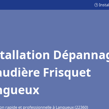
🕒 Inst
stallation Dépanna
udière Frisquet
ngueux
ion rapide et professionnelle à Langueux (22360)