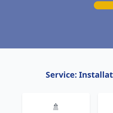
Service: Install
🚿