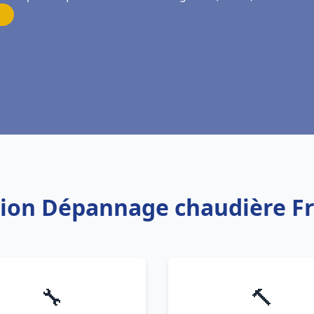
ation Dépannage chaudière 
🔧
🔨