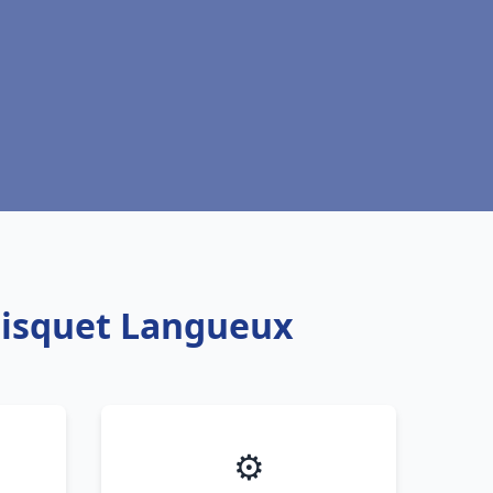
Frisquet Langueux
⚙️