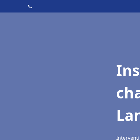
📞
In
cha
La
Intervent