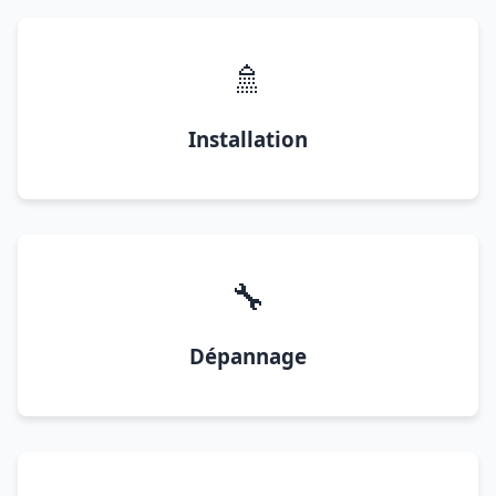
🚿
Installation
🔧
Dépannage