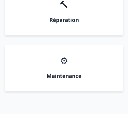
🔨
Réparation
⚙️
Maintenance