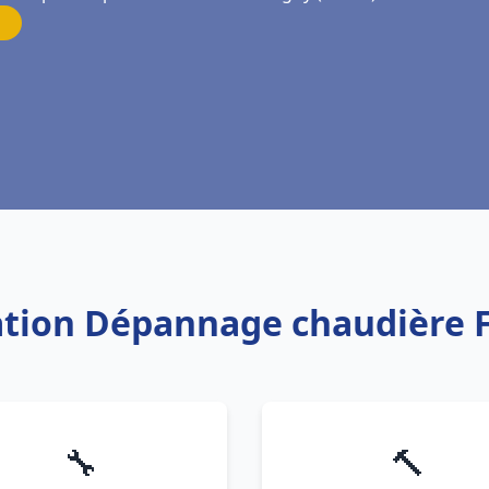
lation Dépannage chaudière 
🔧
🔨