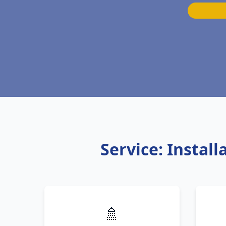
Service: Instal
🚿