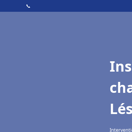
📞
In
cha
Lé
Interventi