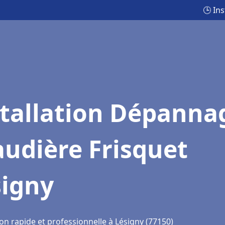
🕒 In
stallation Dépanna
udière Frisquet
signy
on rapide et professionnelle à Lésigny (77150)