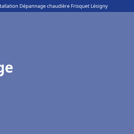
stallation Dépannage chaudière Frisquet Lésigny
ge