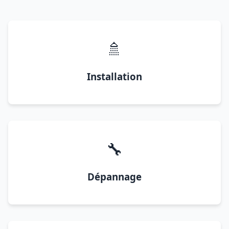
🚿
Installation
🔧
Dépannage