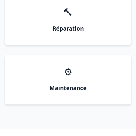
🔨
Réparation
⚙️
Maintenance