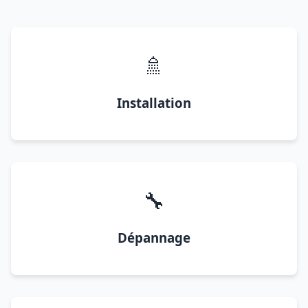
🚿
Installation
🔧
Dépannage