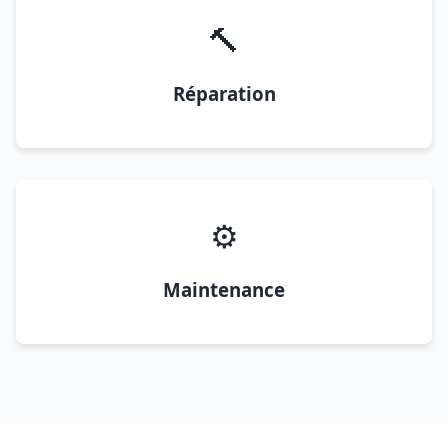
🔨
Réparation
⚙️
Maintenance