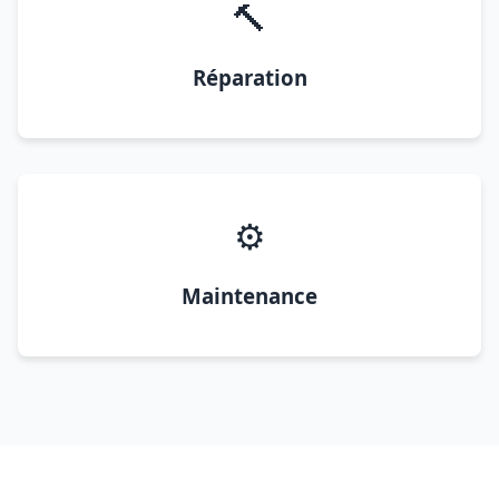
🔨
Réparation
⚙️
Maintenance