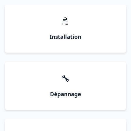
🚿
Installation
🔧
Dépannage