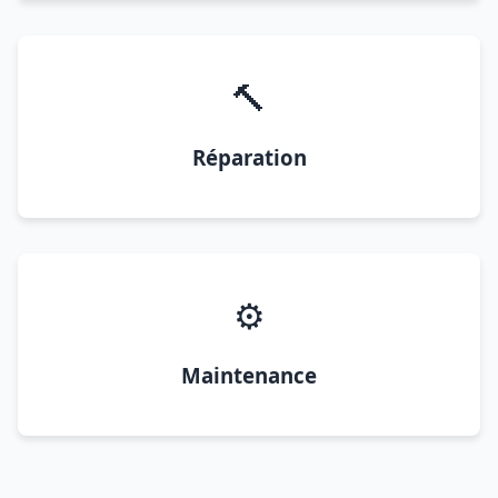
🔨
Réparation
⚙️
Maintenance