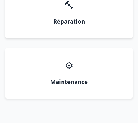
🔨
Réparation
⚙️
Maintenance