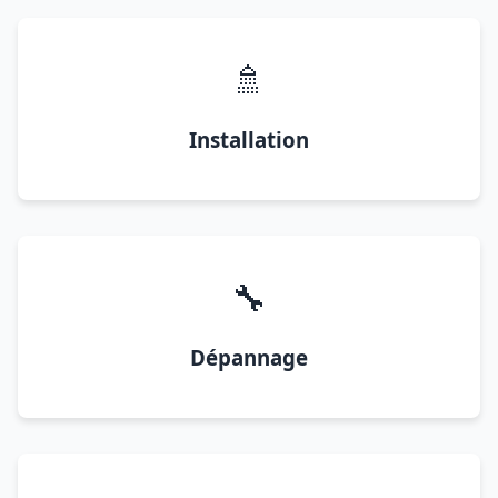
🚿
Installation
🔧
Dépannage