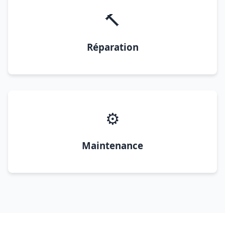
🔨
Réparation
⚙️
Maintenance