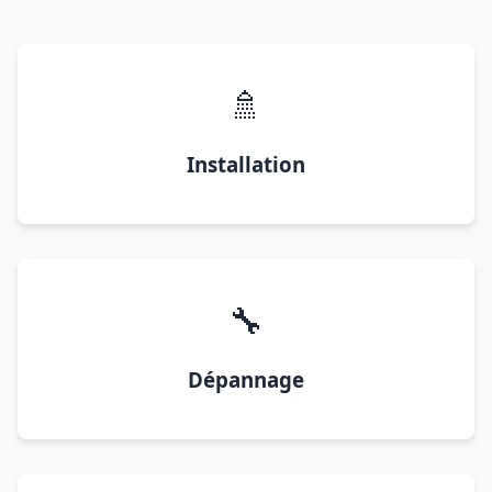
🚿
Installation
🔧
Dépannage