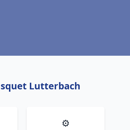
isquet Lutterbach
⚙️