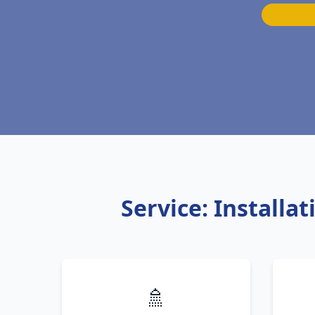
Service: Install
🚿