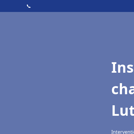
📞
In
cha
Lu
Interventi