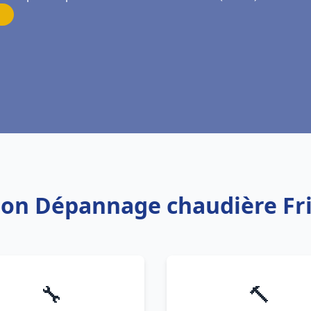
ation Dépannage chaudière Fr
🔧
🔨