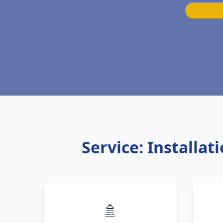
Service: Installa
🚿