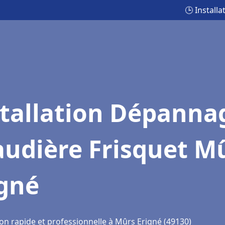
🕒 Install
stallation Dépanna
audière Frisquet M
igné
ion rapide et professionnelle à Mûrs Erigné (49130)