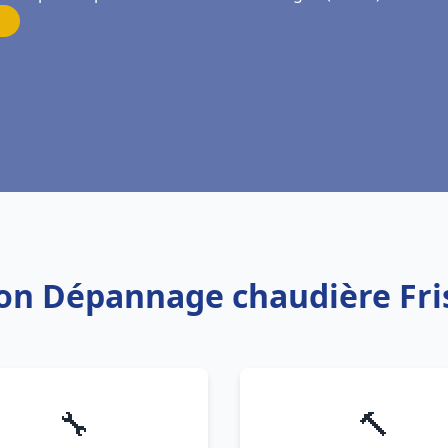
tion Dépannage chaudière Fr
🔧
🔨