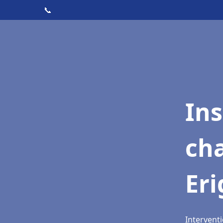
📞
In
ch
Er
Intervent