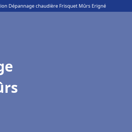
ation Dépannage chaudière Frisquet Mûrs Erigné
ge
ûrs