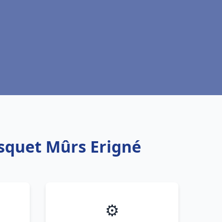
isquet Mûrs Erigné
⚙️