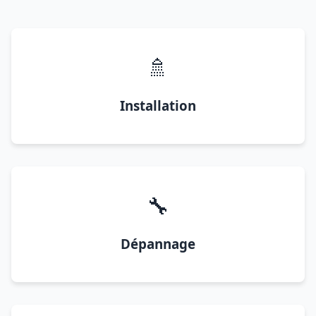
🚿
Installation
🔧
Dépannage