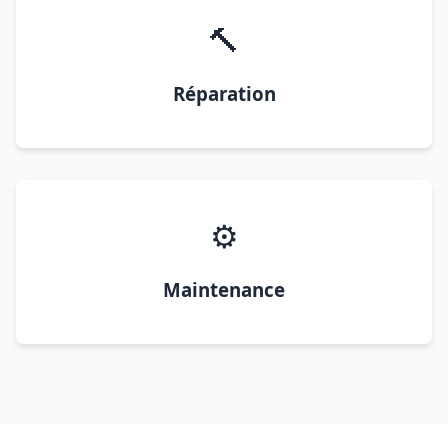
🔨
Réparation
⚙️
Maintenance