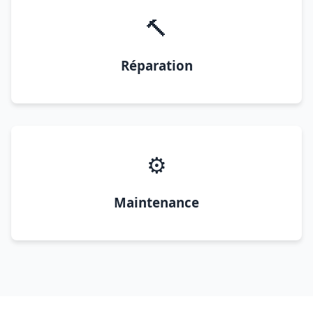
🔨
Réparation
⚙️
Maintenance