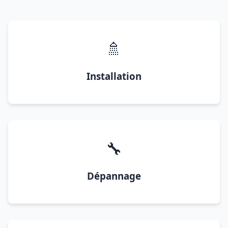
🚿
Installation
🔧
Dépannage