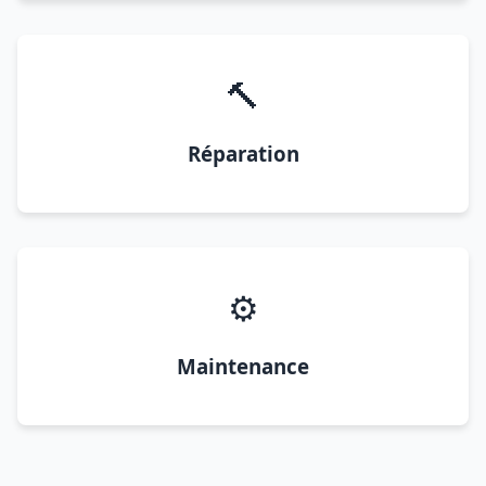
🔨
Réparation
⚙️
Maintenance