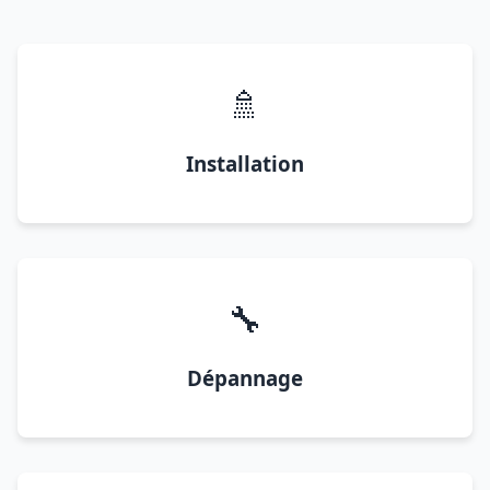
🚿
Installation
🔧
Dépannage