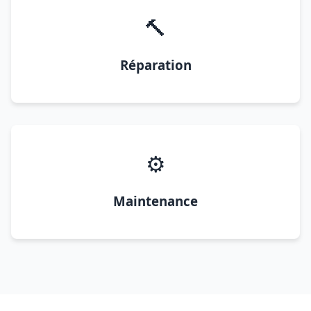
🔨
Réparation
⚙️
Maintenance