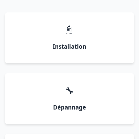
🚿
Installation
🔧
Dépannage