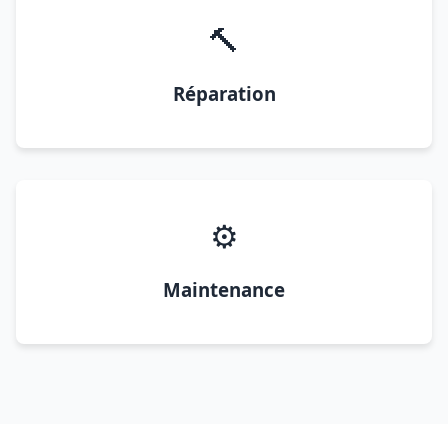
🔨
Réparation
⚙️
Maintenance