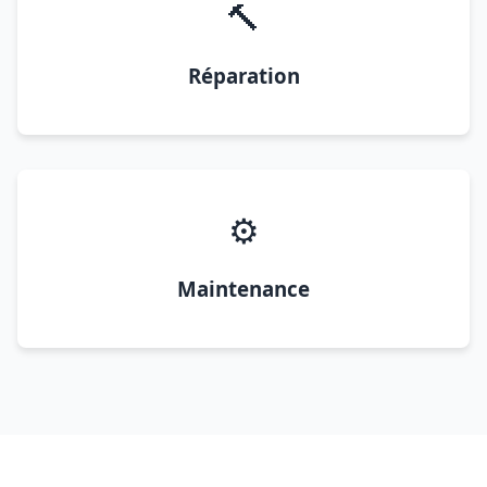
🔨
Réparation
⚙️
Maintenance