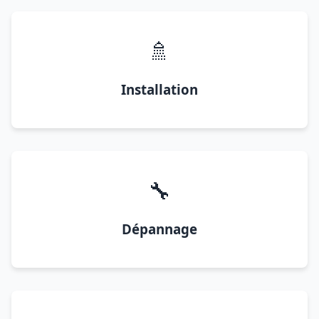
🚿
Installation
🔧
Dépannage