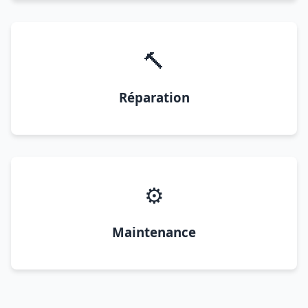
🔨
Réparation
⚙️
Maintenance