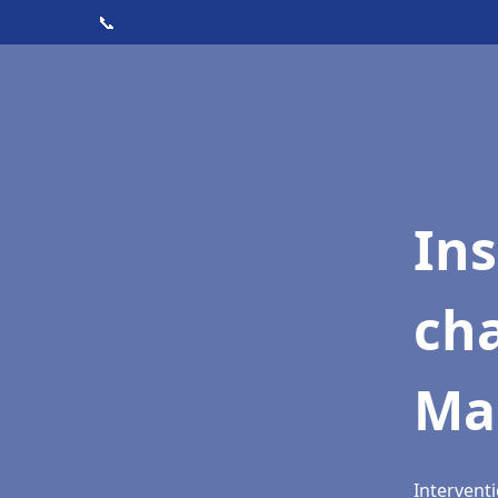
📞
In
cha
Ma
Intervent