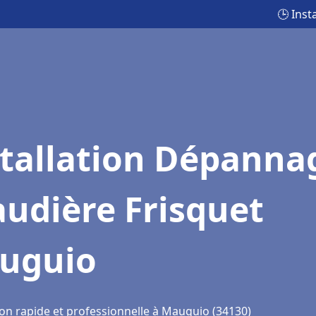
🕒 Ins
stallation Dépanna
udière Frisquet
uguio
ion rapide et professionnelle à Mauguio (34130)