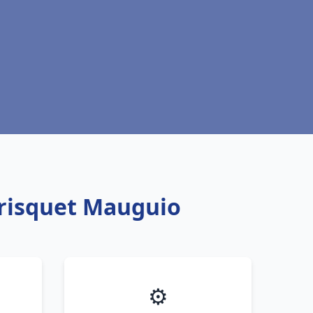
Frisquet Mauguio
⚙️