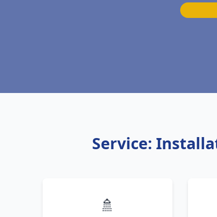
Service: Instal
🚿