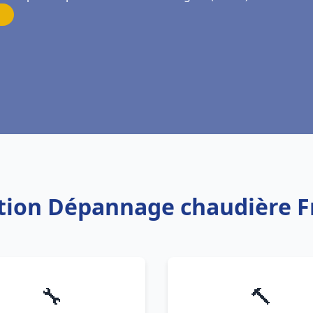
lation Dépannage chaudière 
🔧
🔨