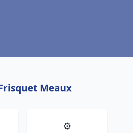
 Frisquet Meaux
⚙️