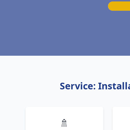
Service: Insta
🚿