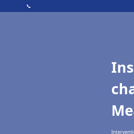
📞
In
cha
Me
Intervent