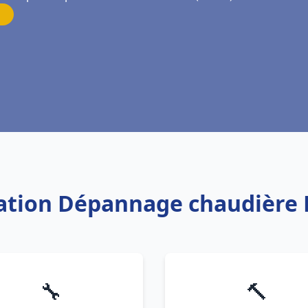
llation Dépannage chaudière
🔧
🔨