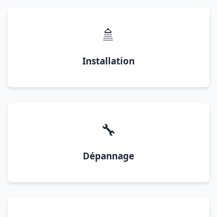
🚿
Installation
🔧
Dépannage