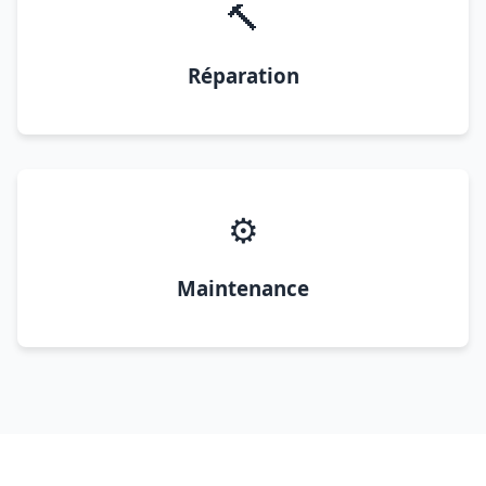
🔨
Réparation
⚙️
Maintenance