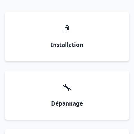
🚿
Installation
🔧
Dépannage