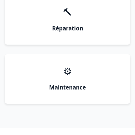
🔨
Réparation
⚙️
Maintenance