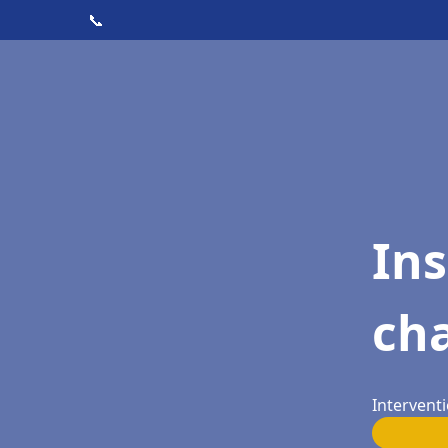
📞
In
ch
Intervent