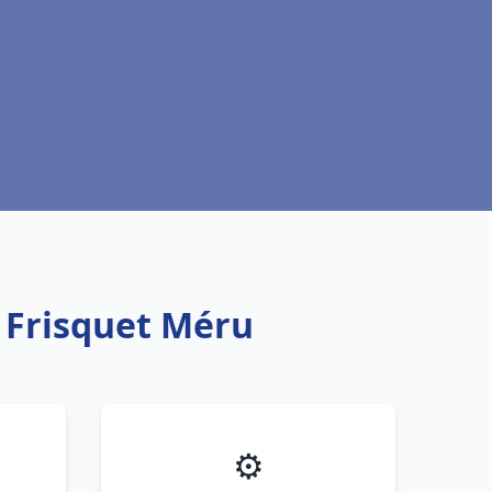
 Frisquet Méru
⚙️