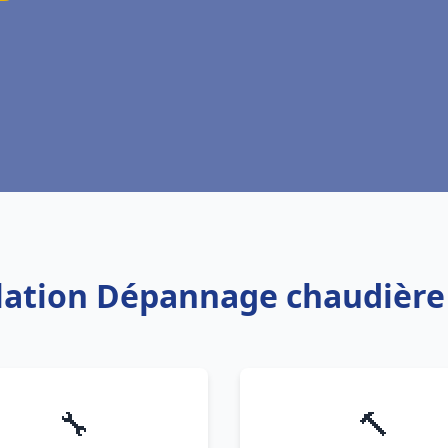
allation Dépannage chaudière
🔧
🔨