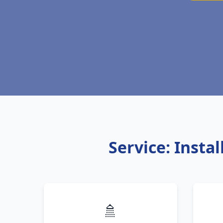
Service: Inst
🚿