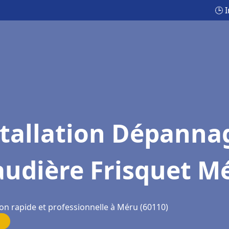
🕒 
stallation Dépanna
audière Frisquet M
ion rapide et professionnelle à Méru (60110)