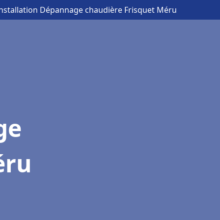
Installation Dépannage chaudière Frisquet Méru
ge
éru