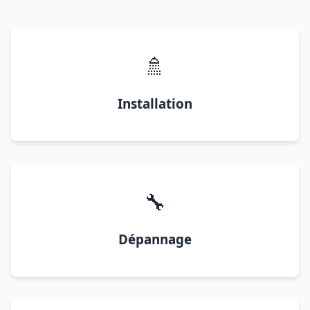
🚿
Installation
🔧
Dépannage