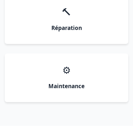
🔨
Réparation
⚙️
Maintenance