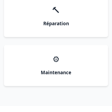
🔨
Réparation
⚙️
Maintenance