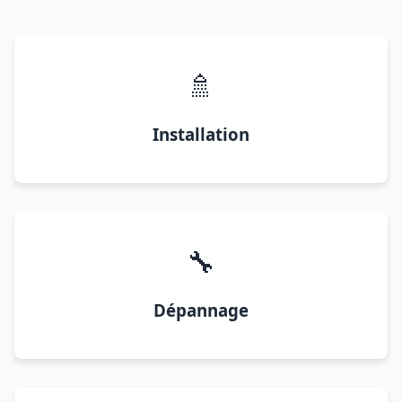
🚿
Installation
🔧
Dépannage