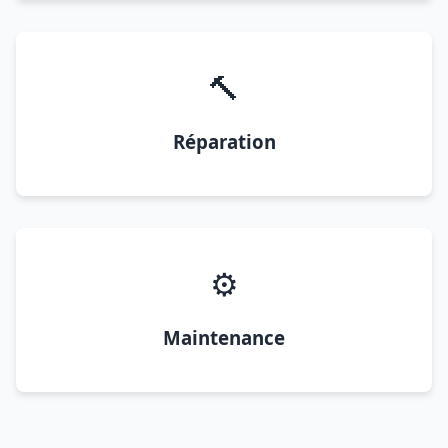
🔨
Réparation
⚙️
Maintenance