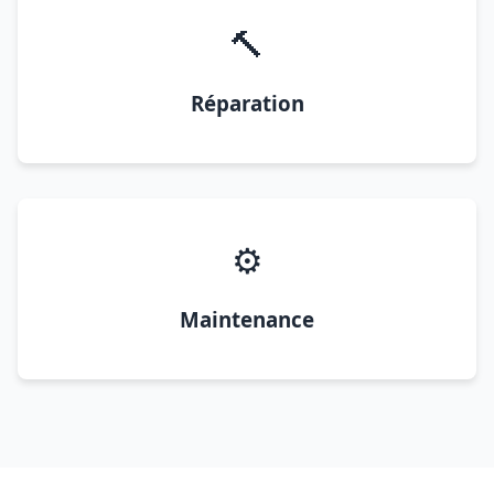
🔨
Réparation
⚙️
Maintenance