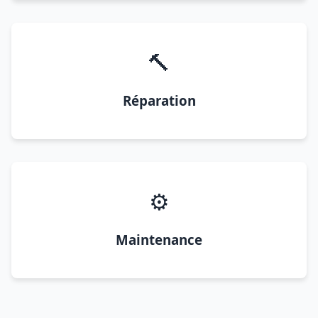
🔨
Réparation
⚙️
Maintenance