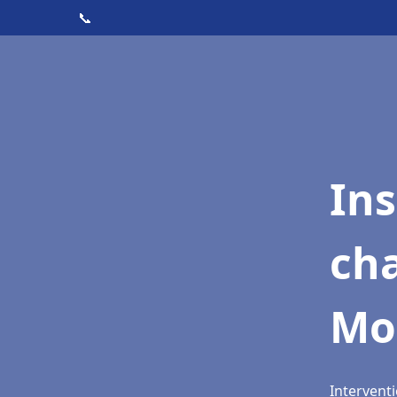
📞
In
cha
Mo
Intervent