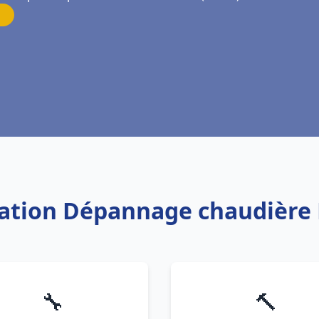
llation Dépannage chaudière
🔧
🔨