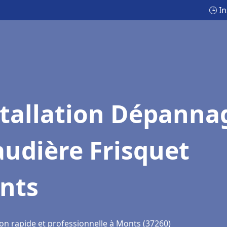
🕒 I
stallation Dépanna
udière Frisquet
nts
ion rapide et professionnelle à Monts (37260)