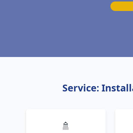
Service: Insta
🚿