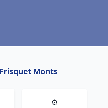
 Frisquet Monts
⚙️