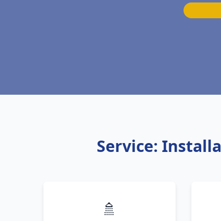
Service: Instal
🚿