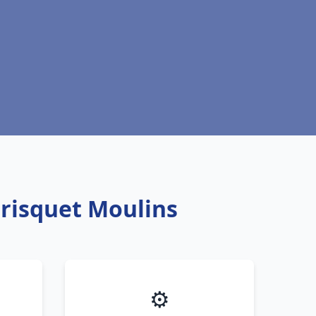
Frisquet Moulins
⚙️