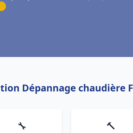
lation Dépannage chaudière 
🔧
🔨