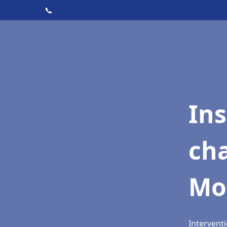
📞
In
cha
Mo
Interventi