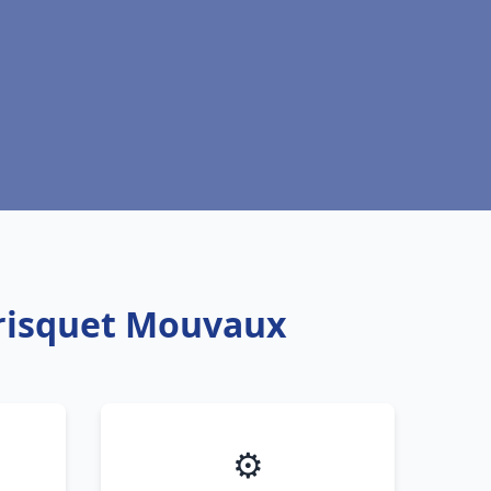
Frisquet Mouvaux
⚙️