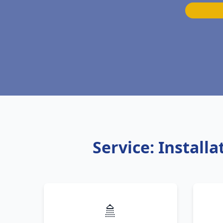
Service: Instal
🚿