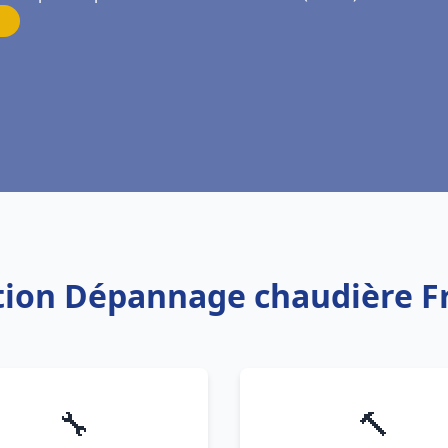
lation Dépannage chaudière 
🔧
🔨