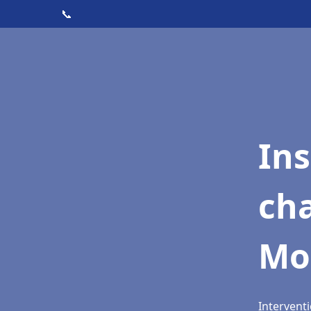
📞
In
cha
Mo
Intervent