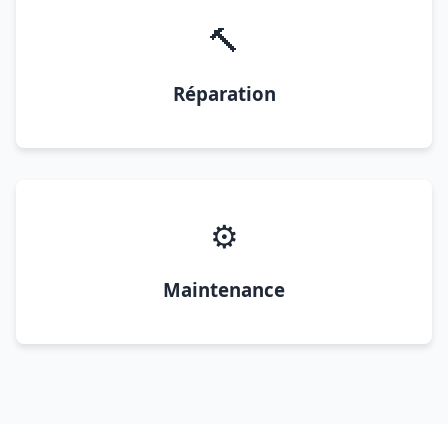
🔨
Réparation
⚙️
Maintenance