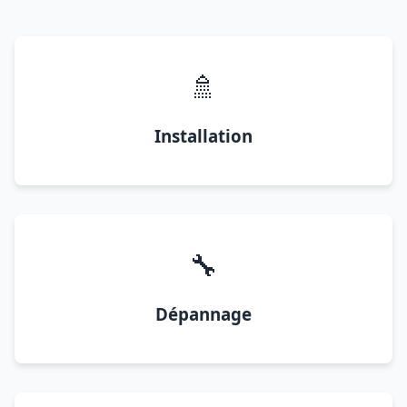
🚿
Installation
🔧
Dépannage