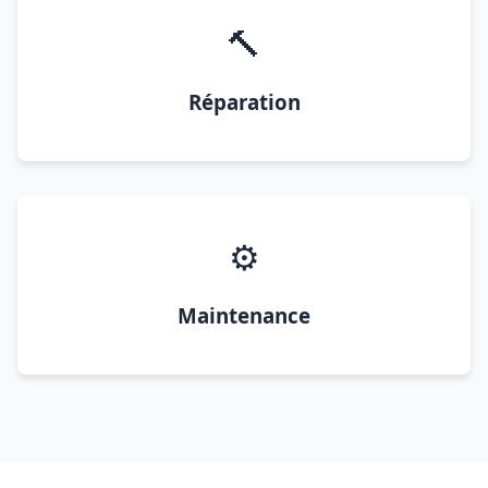
🔨
Réparation
⚙️
Maintenance