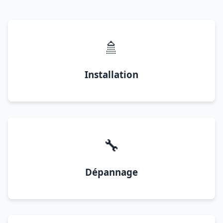
🚿
Installation
🔧
Dépannage