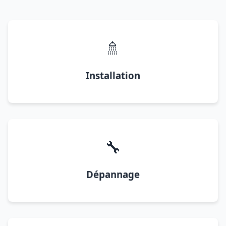
🚿
Installation
🔧
Dépannage