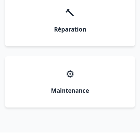
🔨
Réparation
⚙️
Maintenance