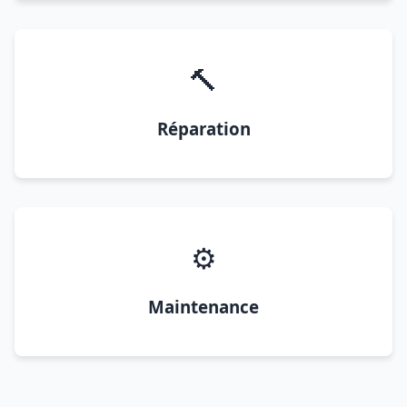
🔨
Réparation
⚙️
Maintenance