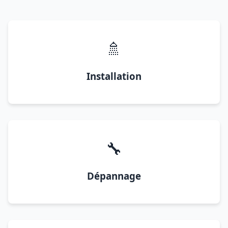
🚿
Installation
🔧
Dépannage