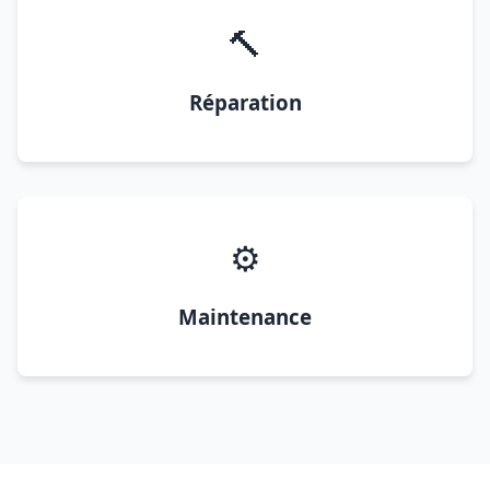
🔨
Réparation
⚙️
Maintenance